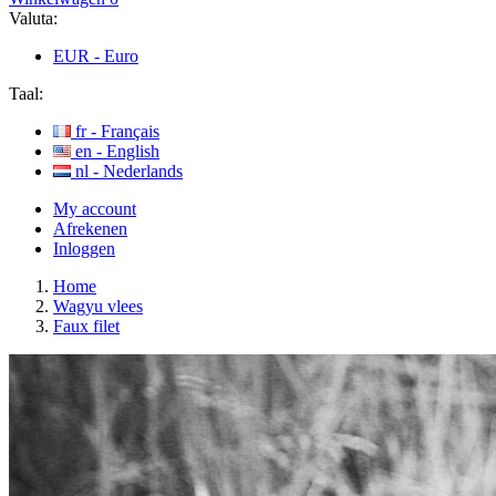
Valuta:
EUR -
Euro
Taal:
fr -
Français
en -
English
nl -
Nederlands
My account
Afrekenen
Inloggen
Home
Wagyu vlees
Faux filet