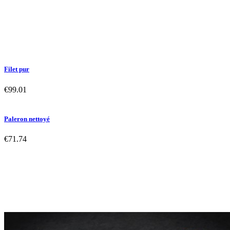
Filet pur
€99.01
Paleron nettoyé
€71.74