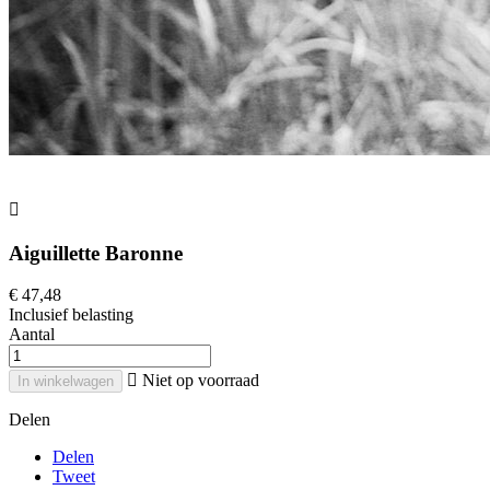

Aiguillette Baronne
€ 47,48
Inclusief belasting
Aantal

Niet op voorraad
In winkelwagen
Delen
Delen
Tweet