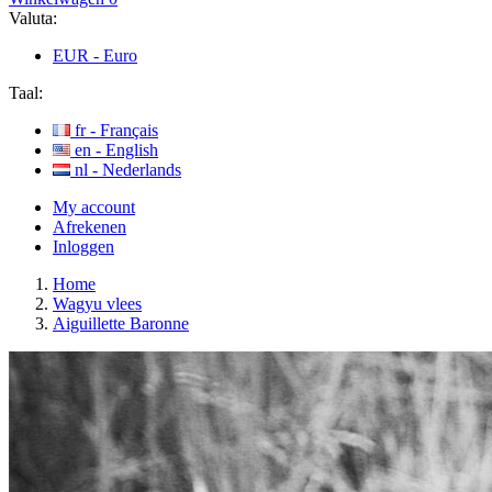
Valuta:
EUR -
Euro
Taal:
fr -
Français
en -
English
nl -
Nederlands
My account
Afrekenen
Inloggen
Home
Wagyu vlees
Aiguillette Baronne